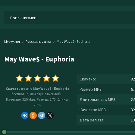
Музуу.нет
Русская музыка
May Wave$ - Euphoria
May Wave$ - Euphoria
Скачано:
82
Скачать песню May Wave$ - Euphoria
Размер MP3:
6.
бесплатно, или слушать онлайн.
Длительность MP3:
2:
Качество: 320 kbps, Размер: 6.73, Длина:
2:56.
Качество MP3:
32
Дата релиза:
13