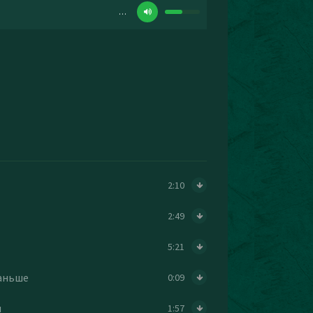
…
2:10
2:49
5:21
раньше
0:09
и
1:57