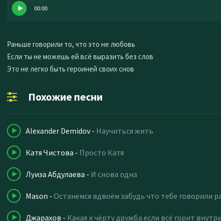
00:00
Раньше говорили то, что это не любовь
Если ты не можешь ей всё выразить без слов
Это не легко быть героиней своих снов
Похожие песни
Alexander Demidov
-
Научиться жить
Катя Чистова
-
Просто Катя
Луиза Абдулаева
-
И снова одна
Mason
-
Останемся вдвоём забудь что тебе говорили 
Джарахов
-
Какая к чёрту дружба если всё горит внутр