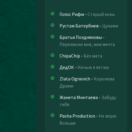
Голос Рифм
-
Старый конь
Рустам Батербиев
-
Цунами
Братья Поздняковы
-
Перезвони мне, моя мечта
ChipaChip
-
Без мата
ДедОК
-
Ночью я летаю
Zlata Ognevich
-
Королева
Драми
Жанета Минтаева
-
Забуду
тебя
Pasha Production
-
Не верю
больше