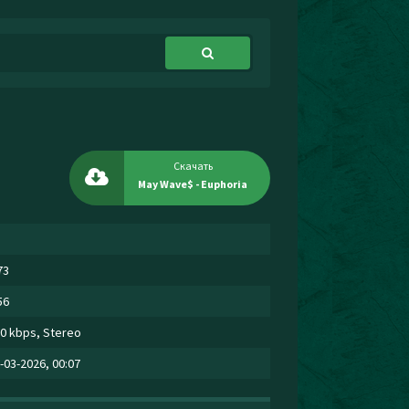
Скачать
May Wave$ - Euphoria
73
56
0 kbps, Stereo
-03-2026, 00:07