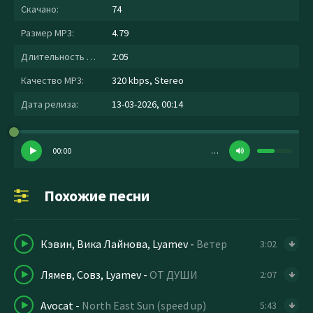
Скачано:
74
Размер MP3:
4.79
Длительность MP3:
2:05
Качество MP3:
320 kbps, Stereo
Дата релиза:
13-03-2026, 00:14
00:00
…
Похожие песни
Кэвин, Вика Лайнова, Lyamev
-
Ветер
3:02
Лямев, Совз, Lyamev
-
ОТ ДУШИ
2:07
Avocat
-
North East Sun (speed up)
5:43