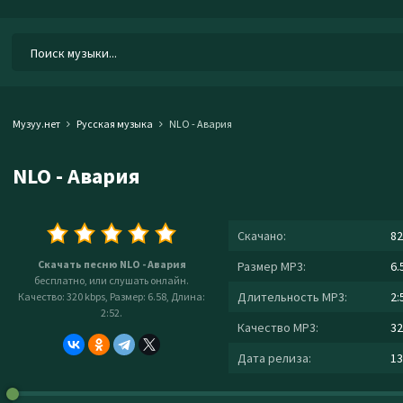
Музуу.нет
Русская музыка
NLO - Авария
NLO - Авария
Скачано:
82
Скачать песню NLO - Авария
Размер MP3:
6.
бесплатно, или слушать онлайн.
Длительность MP3:
2:
Качество: 320 kbps, Размер: 6.58, Длина:
2:52.
Качество MP3:
32
Дата релиза:
13