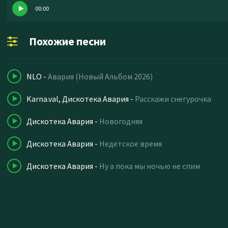
00:00
Похожие песни
NLO
-
Авария (Новый Альбом 2026)
Karna.val, Дискотека Авария
-
Расскажи снегурочка
Дискотека Авария
-
Новогодняя
Дискотека Авария
-
Недетское время
Дискотека Авария
-
Ну а пока мы ночью не спим