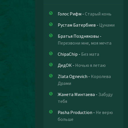
Голос Рифм
-
Старый конь
Рустам Батербиев
-
Цунами
Братья Поздняковы
-
Перезвони мне, моя мечта
ChipaChip
-
Без мата
ДедОК
-
Ночью я летаю
Zlata Ognevich
-
Королева
Драми
Жанета Минтаева
-
Забуду
тебя
Pasha Production
-
Не верю
больше