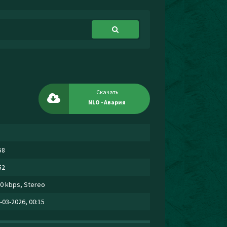
Скачать
NLO - Авария
58
52
0 kbps, Stereo
-03-2026, 00:15