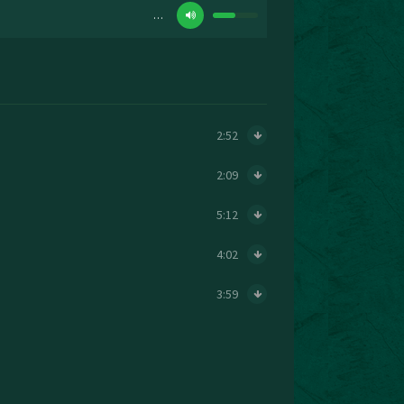
…
2:52
2:09
5:12
4:02
3:59