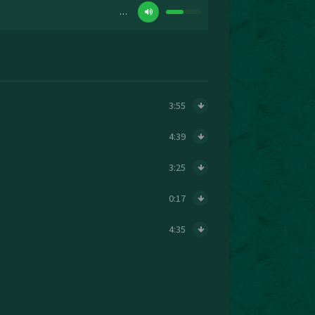
…
3:55
4:39
3:25
0:17
4:35