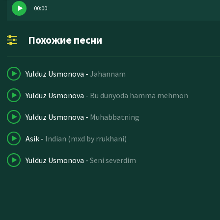
00:00
Похожие песни
Yulduz Usmonova
-
Jahannam
Yulduz Usmonova
-
Bu dunyoda hamma mehmon
Yulduz Usmonova
-
Muhabbatning
Asik
-
Indian (mxd by rrukhani)
Yulduz Usmonova
-
Seni severdim