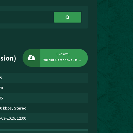
Скачать
sion)
Yulduz Usmonova - Muhabbat (Indian version)
5
78
05
0 kbps, Stereo
-03-2026, 12:00