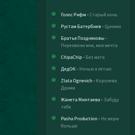
Голос Рифм
-
Старый конь
Рустам Батербиев
-
Цунами
Братья Поздняковы
-
Перезвони мне, моя мечта
ChipaChip
-
Без мата
ДедОК
-
Ночью я летаю
Zlata Ognevich
-
Королева
Драми
Жанета Минтаева
-
Забуду
тебя
Pasha Production
-
Не верю
больше