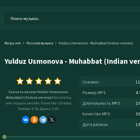
Музуу.нет
Русская музыка
Yulduz Usmonova - Muhabbat (Indian version)
Yulduz Usmonova - Muhabbat (Indian ver
Скачано:
11
Скачать песню Yulduz Usmonova -
Размер MP3:
4.
Muhabbat (Indian version)
бесплатно,
Длительность MP3:
2:
или слушать онлайн. Качество: 320 kbps,
Размер: 4.78, Длина: 2:05.
Качество MP3:
32
Дата релиза:
13