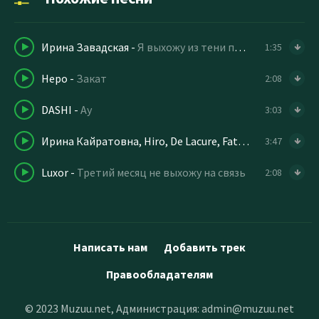
Ирина Завадская
-
Я выхожу из тени прошлых лет
1:35
Неро
-
Закат
2:08
DASHI
-
Ау
3:03
Ирина Кайратовна, Hiro, De Lacure, Fatbelly
-
От магаз
3:47
Luxor
-
Третий месяц не выхожу на связь
2:08
Написать нам
Добавить трек
Правообладателям
© 2023 Muzuu.net, Администрация:
admin@muzuu.net