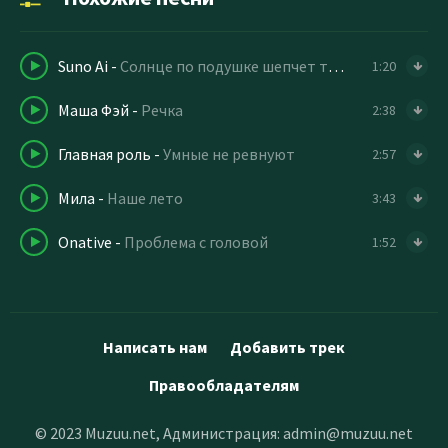
Suno Ai
-
Солнце по подушке шепчет тихо мне на ушко
1:20
Маша Фэй
-
Речка
2:38
Главная роль
-
Умные не ревнуют
2:57
Мила
-
Наше лето
3:43
Onative
-
Проблема с головой
1:52
Написать нам
Добавить трек
Правообладателям
© 2023 Muzuu.net, Администрация:
admin@muzuu.net