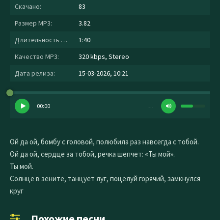
Скачано:
83
Размер MP3:
3.82
Длительность MP3:
1:40
Качество MP3:
320 kbps, Stereo
Дата релиза:
15-03-2026, 10:21
00:00
…
Ой да ой, бомбу с головой, полюбила раз навсегда с тобой.
Ой да ой, сердце за тобой, речка шепчет: «Ты мой».
Ты мой.
Солнце в зените, танцует луг, поцелуй горячий, замкнулся
круг
Похожие песни