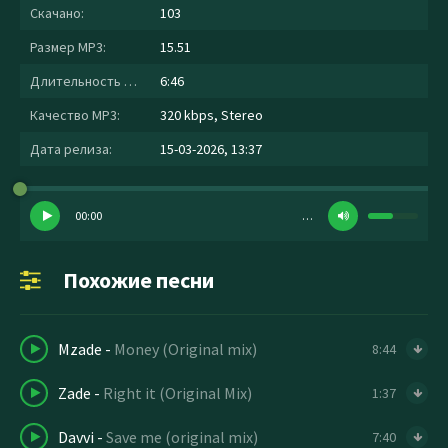
Скачано:
103
Размер MP3:
15.51
Длительность MP3:
6:46
Качество MP3:
320 kbps, Stereo
Дата релиза:
15-03-2026, 13:37
00:00
…
Похожие песни
Mzade
-
Money (Original mix)
8:44
Zade
-
Right it (Original Mix)
1:37
Davvi
-
Save me (original mix)
7:40