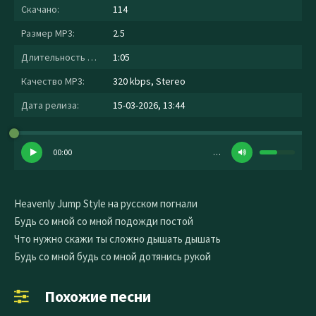
Скачано:
114
Размер MP3:
2.5
Длительность MP3:
1:05
Качество MP3:
320 kbps, Stereo
Дата релиза:
15-03-2026, 13:44
00:00
…
Heavenly Jump Style на русском погнали
Будь со мной со мной подожди постой
Что нужно скажи ты сложно дышать дышать
Будь со мной будь со мной дотянись рукой
Похожие песни