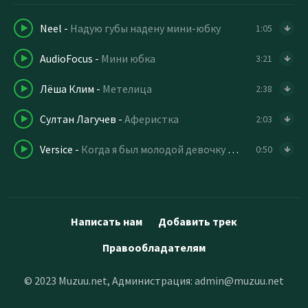
Neel
-
Надую губы надену мини-юбку
1:05
AudioFocus
-
Мини юбка
3:21
Лёша Клим
-
Метелица
2:38
Султан Лагучев
-
Аферистка
2:03
Versice
-
Когда я был молодой девочку одну любил
0:50
Написать нам
Добавить трек
Правообладателям
© 2023 Muzuu.net, Администрация:
admin@muzuu.net