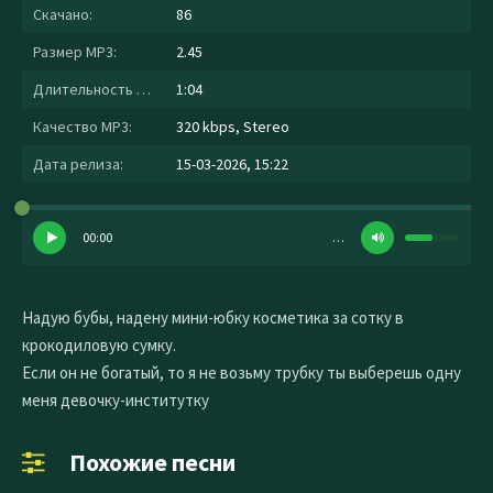
Скачано:
86
Размер MP3:
2.45
Длительность MP3:
1:04
Качество MP3:
320 kbps, Stereo
Дата релиза:
15-03-2026, 15:22
00:00
…
Надую бубы, надену мини-юбку косметика за сотку в
крокодиловую сумку.
Если он не богатый, то я не возьму трубку ты выберешь одну
меня девочку-институтку
Похожие песни