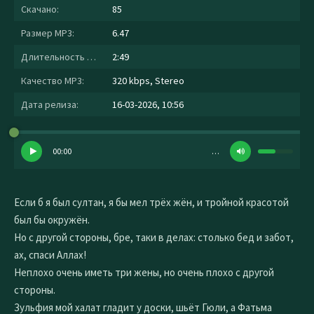
Скачано:
85
Размер MP3:
6.47
Длительность MP3:
2:49
Качество MP3:
320 kbps, Stereo
Дата релиза:
16-03-2026, 10:56
00:00
…
Если б я был султан, я бы мел трёх жён, и тройной красотой
был бы окружён.
Но с другой стороны, бре, таки в делах: столько бед и забот,
ах, спаси Аллах!
Неплохо очень иметь три жены, но очень плохо с другой
стороны.
Зульфия мой халат гладит у доски, шьёт Гюли, а Фатьма