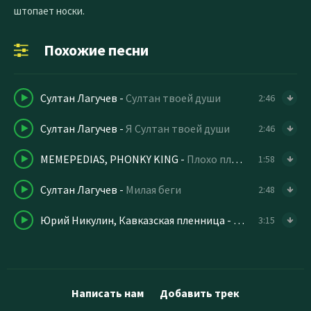
штопает носки.
Похожие песни
Султан Лагучев
-
Султан твоей души
2:46
Султан Лагучев
-
Я Султан твоей души
2:46
MEMEPEDIAS, PHONKY KING
-
Плохо плохо, неважно (Дела у меня очень плохие)
1:58
Султан Лагучев
-
Милая беги
2:48
Юрий Никулин, Кавказская пленница
-
Если б я был су
3:15
Написать нам
Добавить трек