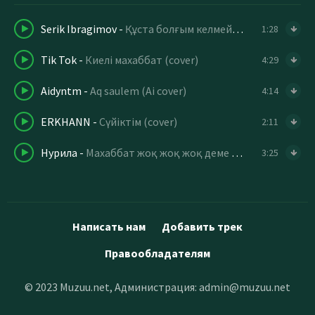
Serik Ibragimov
-
Құста болғым келмейді қанатым бар
1:28
Tik Tok
-
Киелі махаббат (cover)
4:29
Aidyntm
-
Aq saulem (Ai cover)
4:14
ERKHANN
-
Сүйіктім (cover)
2:11
Нурила
-
Махаббат жоқ жоқ жоқ деме жаным
3:25
Написать нам
Добавить трек
Правообладателям
© 2023 Muzuu.net, Администрация:
admin@muzuu.net