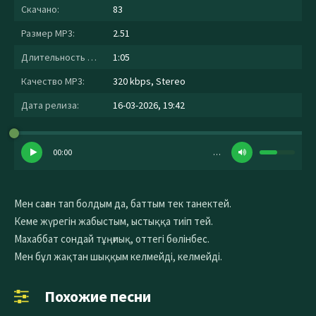
Скачано:
83
Размер MP3:
2.51
Длительность MP3:
1:05
Качество MP3:
320 kbps, Stereo
Дата релиза:
16-03-2026, 19:42
00:00
…
Мен саған тап болдым да, баттым тек танектей.
Кеме жүрегін жабыстым, ыстыққа тиіп тей.
Махаббат сондай тұңғиық, оттегі бөлінбес.
Мен бұл жақтан шыққым келмейді, келмейді.
Похожие песни