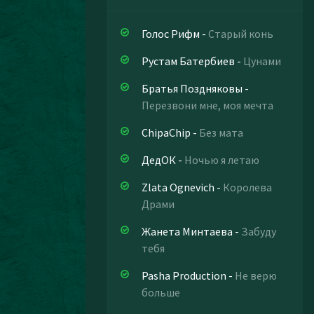
Голос Рифм
-
Старый конь
Рустам Батербиев
-
Цунами
Братья Поздняковы
-
Перезвони мне, моя мечта
ChipaChip
-
Без мата
ДедОК
-
Ночью я летаю
Zlata Ognevich
-
Королева
Драми
Жанета Минтаева
-
Забуду
тебя
Pasha Production
-
Не верю
больше