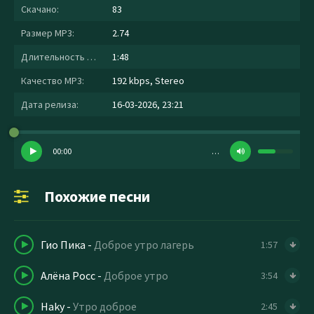
Скачано:
83
Размер MP3:
2.74
Длительность MP3:
1:48
Качество MP3:
192 kbps, Stereo
Дата релиза:
16-03-2026, 23:21
00:00
…
Похожие песни
Гио Пика
-
Доброе утро лагерь
1:57
Алёна Росс
-
Доброе утро
3:54
Haky
-
Утро доброе
2:45