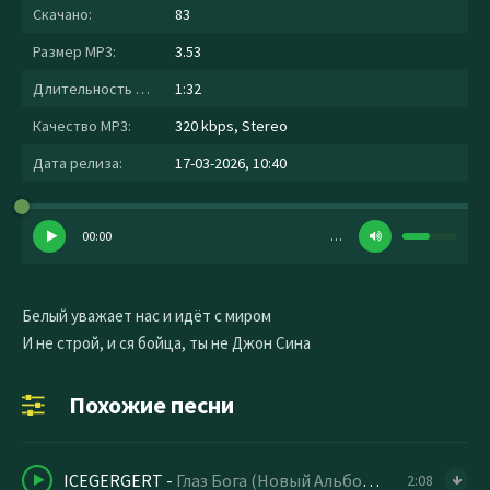
Скачано:
83
Размер MP3:
3.53
Длительность MP3:
1:32
Качество MP3:
320 kbps, Stereo
Дата релиза:
17-03-2026, 10:40
00:00
…
Белый уважает нас и идёт с миром
И не строй, и ся бойца, ты не Джон Сина
Похожие песни
ICEGERGERT
-
Глаз Бога (Новый Альбом 2026)
2:08