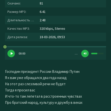
Скачано:
81
Размер MP3:
6.41
Длительность MP3:
2:48
Качество MP3:
320 kbps, Stereo
Дата релиза:
18-03-2026, 09:53
00:00
…
Господин президент России Владимир Путин
Я к вам уже обращался два года назад
На этот раз слезливой речи не будет
Тогда я просил вас
И что-то там лепетал в расстроенных чувствах
Про братский народ, культуру и дружбу в веках