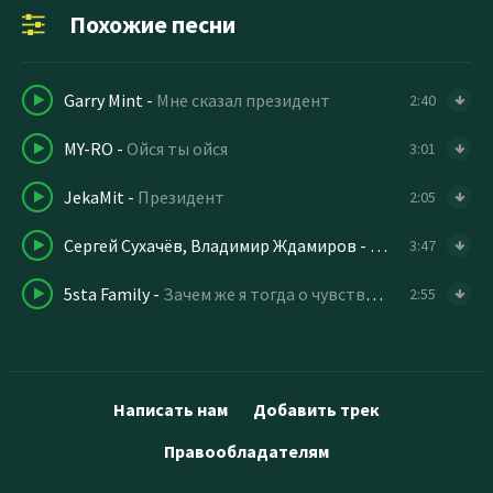
Похожие песни
Garry Mint
-
Мне сказал президент
2:40
MY-RO
-
Ойся ты ойся
3:01
JekaMit
-
Президент
2:05
Сергей Сухачёв, Владимир Ждамиров
-
Пайка хлеба
3:47
5sta Family
-
Зачем же я тогда о чувствах солгала (speed up)
2:55
Написать нам
Добавить трек
Правообладателям