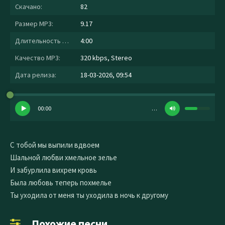
Скачано:
82
Размер MP3:
9.17
Длительность MP3:
4:00
Качество MP3:
320 kbps, Stereo
Дата релиза:
18-03-2026, 09:54
00:00
…
С тобой мы выпили вдвоем
Шальной любви хмельное зелье
И забурлила вихрем кровь
Была любовь теперь похмелье
Ты уходила от меня ты уходила в ночь к другому
Похожие песни