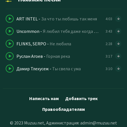
ART INTEL
-
За что ты любишь так меня
4:03
Uncommon
-
Я любил тебя даже когда ты уходила
3:43
FLINKS, SERPO
-
Не любила
2:28
Руслан Агоев
-
Горная река
3:17
Дамир Тлехусеж
-
Ты свела с ума
3:10
Написать нам
Добавить трек
Правообладателям
© 2023 Muzuu.net, Администрация:
admin@muzuu.net