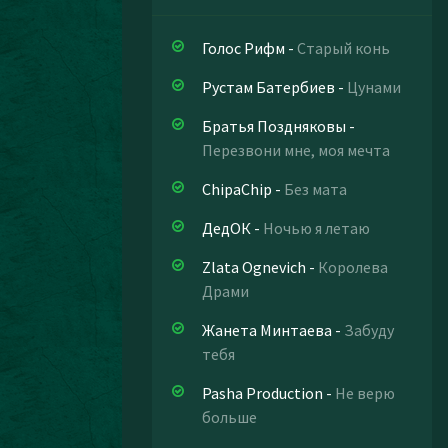
Голос Рифм
-
Старый конь
Рустам Батербиев
-
Цунами
Братья Поздняковы
-
Перезвони мне, моя мечта
ChipaChip
-
Без мата
ДедОК
-
Ночью я летаю
Zlata Ognevich
-
Королева
Драми
Жанета Минтаева
-
Забуду
тебя
Pasha Production
-
Не верю
больше