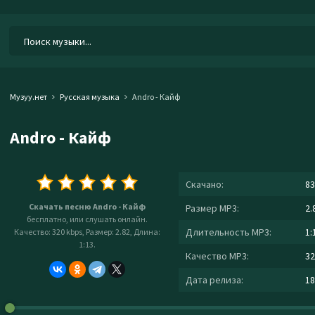
Музуу.нет
Русская музыка
Andro - Кайф
Andro - Кайф
Скачано:
83
Скачать песню Andro - Кайф
Размер MP3:
2.
бесплатно, или слушать онлайн.
Длительность MP3:
1:
Качество: 320 kbps, Размер: 2.82, Длина:
1:13.
Качество MP3:
32
Дата релиза:
18