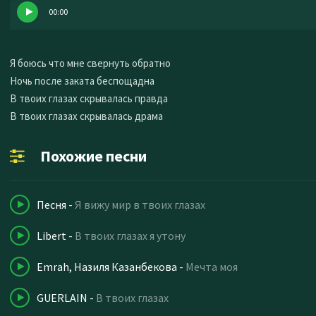
00:00
Я боюсь что мне свернуть обратно
Ночь после заката беспощадна
В твоих глазах скрывалась правда
В твоих глазах скрывалась драма
Похожие песни
Песня
-
Я вижу мир в твоих глазах
Libert
-
В твоих глазах я утону
Emrah, Назиля Казанбекова
-
Мечта моя
GUERLAIN
-
В твоих глазах