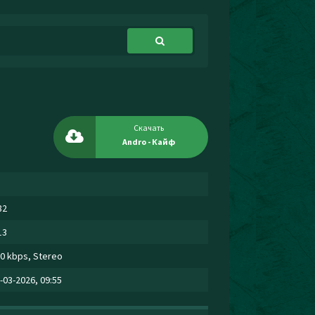
Скачать
Andro - Кайф
82
13
0 kbps, Stereo
-03-2026, 09:55