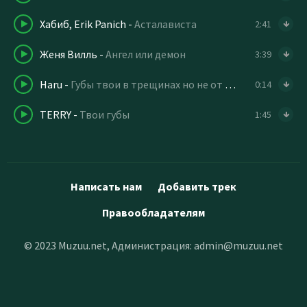
Хабиб, Erik Panich
-
Асталависта
2:41
Женя Вилль
-
Ангел или демон
3:39
Haru
-
Губы твои в трещинах но не от мороза
0:14
TERRY
-
Твои губы
1:45
Написать нам
Добавить трек
Правообладателям
© 2023 Muzuu.net, Администрация:
admin@muzuu.net