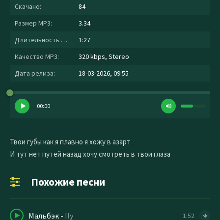
Скачано:
84
Размер MP3:
3.34
Длительность MP3:
1:27
Качество MP3:
320 kbps, Stereo
Дата релиза:
18-03-2026, 09:55
00:00
…
Твои губы как я плавно я хожу в азарт
И тут нет путей назад хочу смотреть в твои глаза
Похожие песни
Мальбэк
-
Ily
1:52