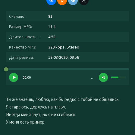
Скачано:
81
Размер MP3:
11.4
Длительность MP3:
4:58
Качество MP3:
320 kbps, Stereo
Дата релиза:
18-03-2026, 09:56
00:00
…
Ты же знаешь, люблю, как бы редко с тобой не общались.
Я стараюсь, держусь на плаву.
Иногда меня гнут, но я не сгибаюсь.
У меня есть пример.