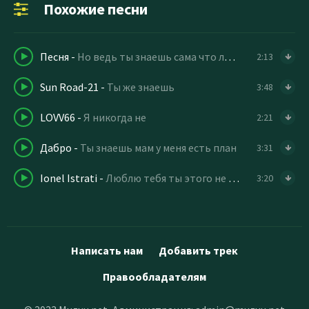
Похожие песни
Песня
-
Но ведь ты знаешь сама что люблю только тебя
2:13
Sun Road-21
-
Ты же знаешь
3:48
LOVV66
-
Я никогда не
2:21
Дабро
-
Ты знаешь мам у меня есть план
3:31
Ionel Istrati
-
Люблю тебя ты этого не знаешь
3:20
Написать нам
Добавить трек
Правообладателям