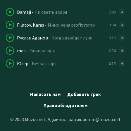
Damaji
-
Ни свет ни заря
2:08
Filatov, Karas
-
Мимо меня profit remix
3:34
Руслан Адамов
-
Когда взойдёт луна
3:13
mais
-
Вечная заря
2:30
Юзер
-
Вечная заря
0:15
Написать нам
Добавить трек
Правообладателям
© 2023 Muzuu.net, Администрация:
admin@muzuu.net