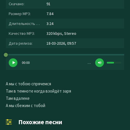
Скачано:
91
Размер MP3:
7.84
Длительность MP3:
3:24
Качество MP3:
320 kbps, Stereo
Дата релиза:
18-03-2026, 09:57
00:00
…
А мы с тобою спрячемся
Там в темноте когда взойдёт заря
Там вдалеке
А мы сбежим с тобой
Похожие песни