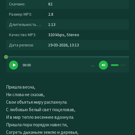
Скачано:
82
Размер MP3:
2.8
Длительность MP3:
1:13
Качество MP3:
320 kbps, Stereo
Дата релиза:
19-03-2026, 13:13
00:00
…
Пришла весна,
Ни слова не сказав,
Свои объятья миру распахнула.
С любовью белый свет поцеловав,
И в мир тепло весеннее вдохнула.
Пришла пора порядок навести,
Согреть дыханьем землю и деревья,