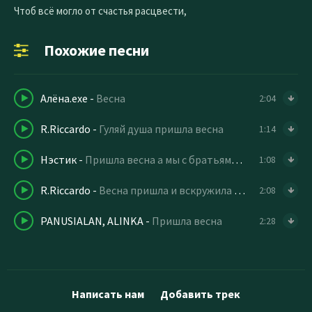
Чтоб всё могло от счастья расцвести,
Похожие песни
Алёна.exe
-
Весна
2:04
R.Riccardo
-
Гуляй душа пришла весна
1:14
Нэстик
-
Пришла весна а мы с братьями на Гелендвагене
1:08
R.Riccardo
-
Весна пришла и вскружила нам голову
2:08
PANUSIALAN, ALINKA
-
Пришла весна
2:28
Написать нам
Добавить трек