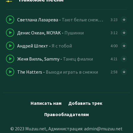
Светлана Лазарева
-
Тают белые снежинки
3:23
Денис Океан, MOYAK
-
Пушинки
3:12
Андрей Шпехт
-
Я с тобой
4:00
Женя Вилль, Sammy
-
Танец фиалки
4:21
The Hatters
-
Выходи играть в снежки
2:58
Написать нам
Добавить трек
Правообладателям
© 2023 Muzuu.net, Администрация:
admin@muzuu.net