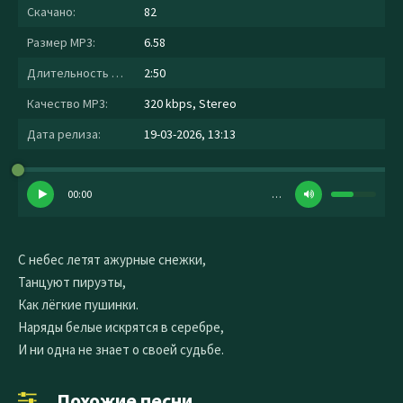
Скачано:
82
Размер MP3:
6.58
Длительность MP3:
2:50
Качество MP3:
320 kbps, Stereo
Дата релиза:
19-03-2026, 13:13
00:00
…
С небес летят ажурные снежки,
Танцуют пируэты,
Как лёгкие пушинки.
Наряды белые искрятся в серебре,
И ни одна не знает о своей судьбе.
Похожие песни