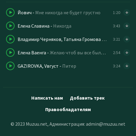
Йович
-
Мне никогда не будет грустно
1:20
Елена Славина
-
Никогда
3:43
Владимир Черняков, Татьяна Громова
-
Черемуха
3:21
Елена Ваенга
-
Желаю чтоб вы все были здоровы
2:54
GAZIROVKA, Vвгуст
-
Питер
3:24
Написать нам
Добавить трек
Правообладателям
© 2023 Muzuu.net, Администрация:
admin@muzuu.net