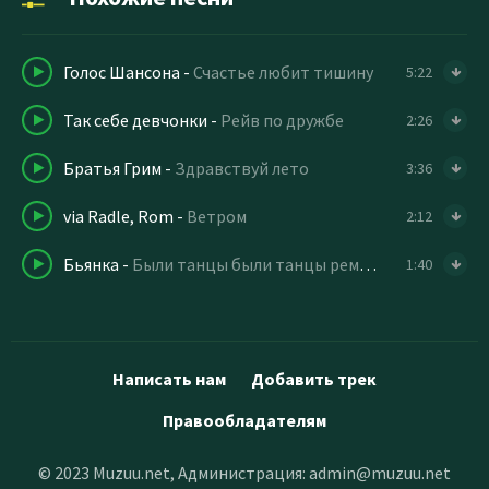
Голос Шансона
-
Счастье любит тишину
5:22
Так себе девчонки
-
Рейв по дружбе
2:26
Братья Грим
-
Здравствуй лето
3:36
via Radle, Rom
-
Ветром
2:12
Бьянка
-
Были танцы были танцы ремикс
1:40
Написать нам
Добавить трек
Правообладателям
© 2023 Muzuu.net, Администрация:
admin@muzuu.net