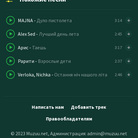
MAJNA
-
Дуло пистолета
3:14
Alex Sed
-
Лучший день лета
2:45
Арис
-
Таешь
3:17
Рарити
-
Взрослые дети
2:37
Verloka, Nichka
-
Остання ніч нашого літа
2:46
Написать нам
Добавить трек
Правообладателям
© 2023 Muzuu.net, Администрация:
admin@muzuu.net