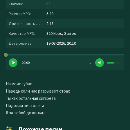
Скачано:
83
Размер MP3:
5.29
Длительность MP3:
2:18
Качество MP3:
320 kbps, Stereo
Дата релиза:
19-03-2026, 20:10
00:00
…
На моих губах
Наведь коли нас разрывает страх
Ты как остальная сигарета
Пидолам пистолета
Я за тобой до киньца
Похожие песни