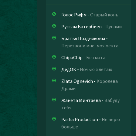
Голос Рифм
-
Старый конь
Рустам Батербиев
-
Цунами
Братья Поздняковы
-
Перезвони мне, моя мечта
ChipaChip
-
Без мата
ДедОК
-
Ночью я летаю
Zlata Ognevich
-
Королева
Драми
Жанета Минтаева
-
Забуду
тебя
Pasha Production
-
Не верю
больше