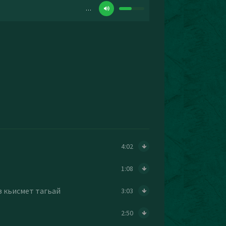
…
4:02
1:08
з кьисмет тагьай
3:03
2:50