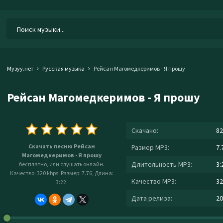
Музуу.нет
Русская музыка
Рейсан Магомедкеримов - Я прошу
Рейсан Магомедкеримов - Я прошу
Скачано:
82
Скачать песню Рейсан
Размер MP3:
7.
Магомедкеримов - Я прошу
Длительность MP3:
3:
бесплатно, или слушать онлайн.
Качество: 320 kbps, Размер: 7.76, Длина:
Качество MP3:
32
3:22.
Дата релиза:
20