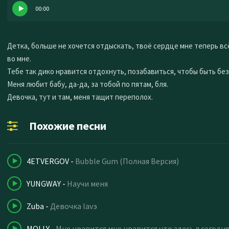
00:00
Детка, больше не хочется отдыскать, твоё сердце мне теперь вс
во мне.
Тебе так дико нравится отдохнуть, позабавиться, чтобы быть бе
Меня любит бабу, да-да, за тобой по пятам, бля.
Девочка, тут и там, меня тащит переполох.
Похожие песни
4ETVERGOV
-
Bubble Gum (Полная Версия)
YUNGWAY
-
Научи меня
Zuba
-
Девочка lavэ
MOLLY
-
Мне нравится мне нравится что здесь я сегодня