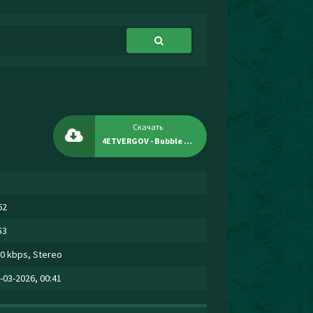
Скачать
4ETVERGOV - Bubble Gum
62
53
0 kbps, Stereo
-03-2026, 00:41