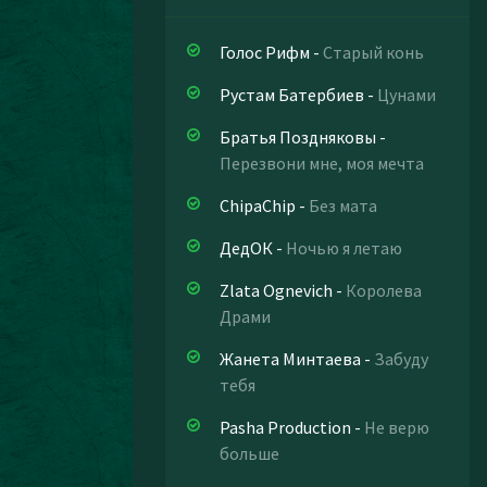
Голос Рифм
-
Старый конь
Рустам Батербиев
-
Цунами
Братья Поздняковы
-
Перезвони мне, моя мечта
ChipaChip
-
Без мата
ДедОК
-
Ночью я летаю
Zlata Ognevich
-
Королева
Драми
Жанета Минтаева
-
Забуду
тебя
Pasha Production
-
Не верю
больше