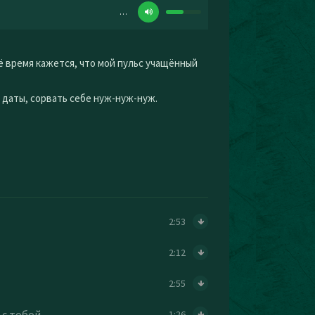
…
ё время кажется, что мой пульс учащённый
з даты, сорвать себе нуж-нуж-нуж.
2:53
2:12
2:55
 с тобой
1:26