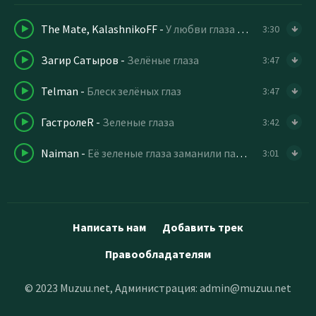
The Mate, KalashnikoFF
-
У любви глаза зеленые (Remix)
3:30
Загир Сатыров
-
Зелёные глаза
3:47
Telman
-
Блеск зелёных глаз
3:47
ГастролеR
-
Зеленые глаза
3:42
Naiman
-
Её зеленые глаза заманили пацана
3:01
Написать нам
Добавить трек
Правообладателям
© 2023 Muzuu.net, Администрация:
admin@muzuu.net