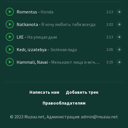
Romentus
-
Honda
2:13
Natkanota
-
Я хочу любить тебя всегда
2:02
LXE
-
На улицах дым
2:13
Kedr, izzatebya
-
Зелёная лада
2:05
Hammali, Navai
-
Мелькают лица и мгновения но только где то через век
3:25
Написать нам
Добавить трек
Правообладателям
© 2023 Muzuu.net, Администрация:
admin@muzuu.net