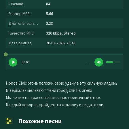
Скачано:
84
Размер MP3:
5.66
Длительность MP3:
2:28
Качество MP3:
320 kbps, Stereo
Дата релиза:
20-03-2026, 23:43
00:00
…
Honda Civic огонь положи свою удачу в эту сильную ладонь
В зеркалах мелькают тени город спит в огнях
Мы летим по трассе забывая про привычный страх
Каждый поворот пройден ты к вызову всегда готов
Похожие песни