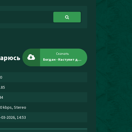
Скачать
тарюсь
Богдан - Наступит день и я совсем состарюсь
0
.85
44
0 kbps, Stereo
-03-2026, 14:53