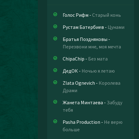
Голос Рифм
-
Старый конь
Рустам Батербиев
-
Цунами
Братья Поздняковы
-
Перезвони мне, моя мечта
ChipaChip
-
Без мата
ДедОК
-
Ночью я летаю
Zlata Ognevich
-
Королева
Драми
Жанета Минтаева
-
Забуду
тебя
Pasha Production
-
Не верю
больше