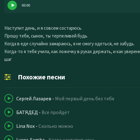
00:00
Наступит день, и я совсем состарюсь.
Прошу тебя, сынок, ты терпеливей будь.
Когда в еде случайно замараюсь, я не смогу одеться, не забудь.
Когда-то я тебя учила, как ложечку в руках держать, и как увере
шаг
Похожие песни
Сергей Лазарев
-
Мой первый день без тебя
БАТЯДЕД
-
Всё пройдёт
Lina Nox
-
Сколько можно
Luxor, Samba
-
Когда наступит ночь