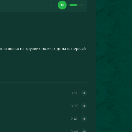
…
нно и ловко на хрупких ножках делать первый
3:51
3:37
2:41
2:44