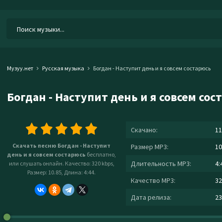
Музуу.нет
Русская музыка
Богдан - Наступит день и я совсем состарюсь
Богдан - Наступит день и я совсем сос
Скачано:
11
Скачать песню Богдан - Наступит
Размер MP3:
10
день и я совсем состарюсь
бесплатно,
Длительность MP3:
4:
или слушать онлайн. Качество: 320 kbps,
Размер: 10.85, Длина: 4:44.
Качество MP3:
32
Дата релиза:
23