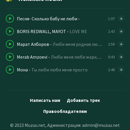
Песня- Сколько бабу не люби
-
1:07
BORIS REDWALL, MAYOT
-
LOVE ME
2:43
Марат Алборов
-
Люби меня родная люби меня люби
2:58
Merab Amzoevi
-
Люби меня люби жарким огнём (cover)
0:43
Мона
-
Ты люби люби меня просто
2:48
Написать нам
Добавить трек
Правообладателям
© 2023 Muzuu.net, Администрация:
admin@muzuu.net