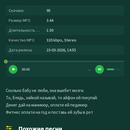
Скачано:
95
Размер MP3:
3.44
Длительность MP3:
1:30
Качество MP3:
320 kbps, Stereo
Дата релиза:
23-03-2026, 14:55
00:00
…
Сколько бабу не люби, она выебет мозги.
То, блядь, зайкой называй, то айфон ей покупай.
Денег дай на маникюр, оплати ей педикюр.
Фитнес оплати на год и поставь ей зубы в рот
Похожие песни