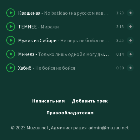
Квашеная
-
No batidao (на русском кавер)
1:23
TEMNEE
-
Миражи
3:18
Мужик из Сибири
-
Не верь не бойся не проси
3:55
Мичелз
-
Только лишь одной я могу дышать
0:14
Хабиб
-
Не бойся не бойся
0:30
Написать нам
Добавить трек
Правообладателям
© 2023 Muzuu.net, Администрация:
admin@muzuu.net