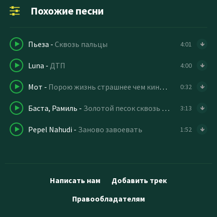
Похожие песни
Пьеза
-
Сквозь пальцы
4:01
Luna
-
ДТП
4:00
Мот
-
Порою жизнь страшнее чем кино про челюсти
0:32
Баста, Рамиль
-
Золотой песок сквозь пальцы
3:13
Pepel Nahudi
-
Заново завоевать
1:52
Написать нам
Добавить трек
Правообладателям