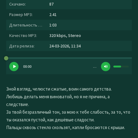
Скачано:
87
Размер MP3:
2.41
Длительность MP3:
1:03
Качество MP3:
320 kbps, Stereo
Дата релиза:
24-03-2026, 11:34
00:00
…
Зной взгляд, челюсти сжатые, воин самого детства.
Любишь делать меня виноватой, но я не причина, а
следствие.
За твой безразличный тон, за мою к тебе слабость, за то, что
ты оказался пустой, как дешёвые сладости.
Пальцы сквозь стекло скользят, капли бросаются с крыши.