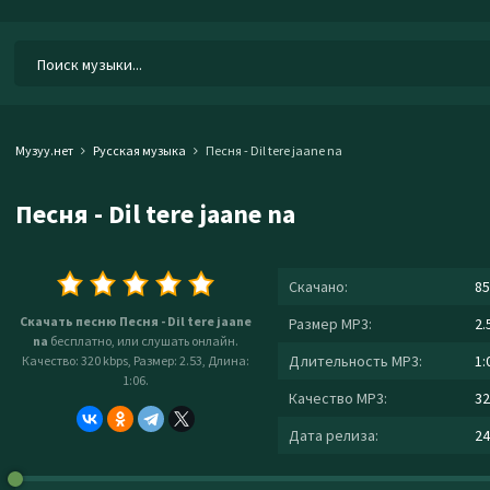
Музуу.нет
Русская музыка
Песня - Dil tere jaane na
Песня - Dil tere jaane na
Скачано:
85
Скачать песню Песня - Dil tere jaane
Размер MP3:
2.
na
бесплатно, или слушать онлайн.
Длительность MP3:
1:
Качество: 320 kbps, Размер: 2.53, Длина:
1:06.
Качество MP3:
32
Дата релиза:
24