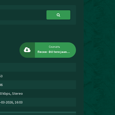
Скачать
Песня - Dil tere jaane na
53
06
0 kbps, Stereo
-03-2026, 16:03