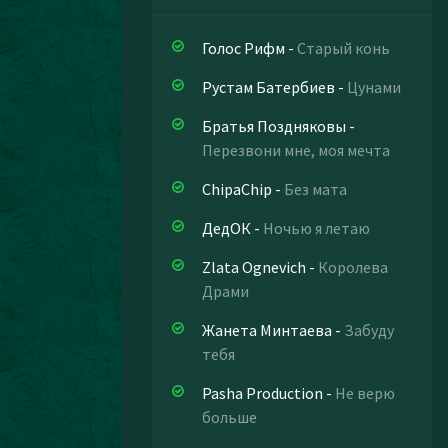
Голос Рифм
-
Старый конь
Рустам Батербиев
-
Цунами
Братья Поздняковы
-
Перезвони мне, моя мечта
ChipaChip
-
Без мата
ДедОК
-
Ночью я летаю
Zlata Ognevich
-
Королева
Драми
Жанета Минтаева
-
Забуду
тебя
Pasha Production
-
Не верю
больше