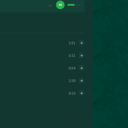
…
2:51
0:21
0:54
2:50
0:10