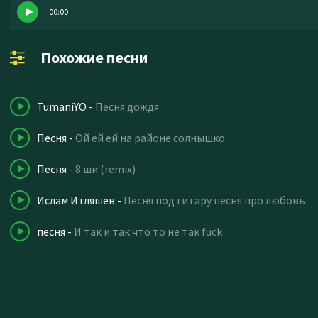
00:00
Похожие песни
TumaniYO
-
Песня дождя
Песня
-
Ой ей ей на районе солнышко
Песня
-
8 ши (remix)
Ислам Итляшев
-
Песня под гитару песня про любовь
песня
-
И так и так что то не так fuck