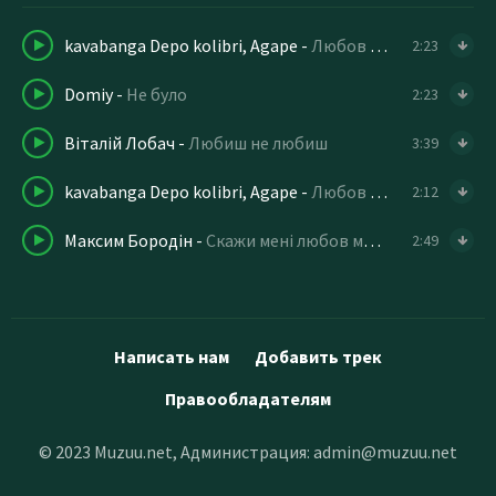
kavabanga Depo kolibri, Agape
-
Любов прийде
2:23
Domiy
-
Не було
2:23
Віталій Лобач
-
Любиш не любиш
3:39
kavabanga Depo kolibri, Agape
-
Любов прийде як осінь любов прийде
2:12
Максим Бородiн
-
Скажи мені любов моя любов
2:49
Написать нам
Добавить трек
Правообладателям
© 2023 Muzuu.net, Администрация:
admin@muzuu.net