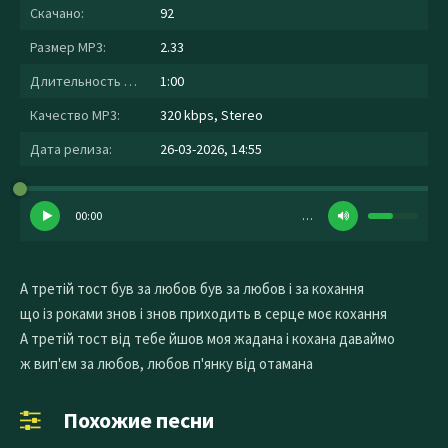
Скачано:
92
Размер MP3:
2.33
Длительность MP3:
1:00
Качество MP3:
320 kbps, Stereo
Дата релиза:
26-03-2026, 14:55
00:00
…
А третій тост був за любов був за любов і за кохання
що із роками знов і знов приходить в серце моє кохання
А третій тост від тебе йшов моя жадана і кохана даваймо
ж вип'єм за любов, любов п'янку від отамана
Похожие песни