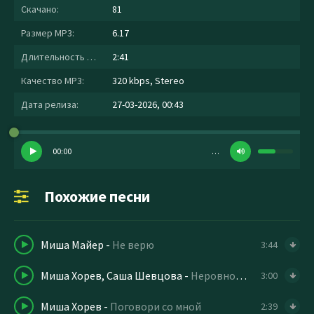
Скачано:
81
Размер MP3:
6.17
Длительность MP3:
2:41
Качество MP3:
320 kbps, Stereo
Дата релиза:
27-03-2026, 00:43
00:00
…
Похожие песни
Миша Майер
-
Не верю
3:44
Миша Хорев, Саша Шевцова
-
Неровно дышим
3:00
Миша Хорев
-
Поговори со мной
2:39