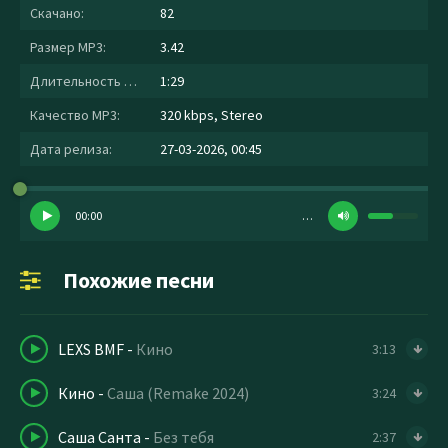
Скачано:
82
Размер MP3:
3.42
Длительность MP3:
1:29
Качество MP3:
320 kbps, Stereo
Дата релиза:
27-03-2026, 00:45
00:00
…
Похожие песни
LEXS BMF
-
Кино
3:13
Кино
-
Саша (Remake 2024)
3:24
Саша Санта
-
Без тебя
2:37