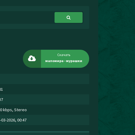
Скачать
маломира - мурашки
01
37
0 kbps, Stereo
-03-2026, 00:47