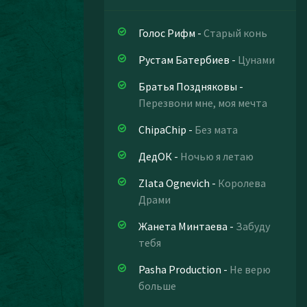
Голос Рифм
-
Старый конь
Рустам Батербиев
-
Цунами
Братья Поздняковы
-
Перезвони мне, моя мечта
ChipaChip
-
Без мата
ДедОК
-
Ночью я летаю
Zlata Ognevich
-
Королева
Драми
Жанета Минтаева
-
Забуду
тебя
Pasha Production
-
Не верю
больше