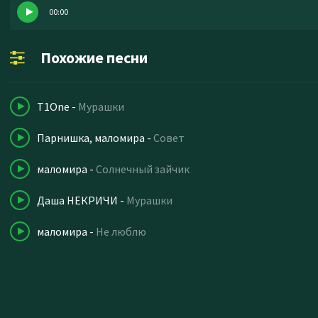
00:00
Похожие песни
T1One
-
Мурашки
Парнишка, маломира
-
Совет
маломира
-
Солнечный зайчик
Даша НЕКРИЧИ
-
Мурашки
маломира
-
Не люблю