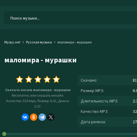
Музуу.нет
Русская музыка
маломира - мурашки
маломира - мурашки
Скачано:
81
Скачать песню маломира - мурашки
Размер MP3:
6.
бесплатно, или слушать онлайн.
Длительность MP3:
2:
Качество: 320 kbps, Размер: 6.01, Длина:
2:37.
Качество MP3:
32
Дата релиза:
27