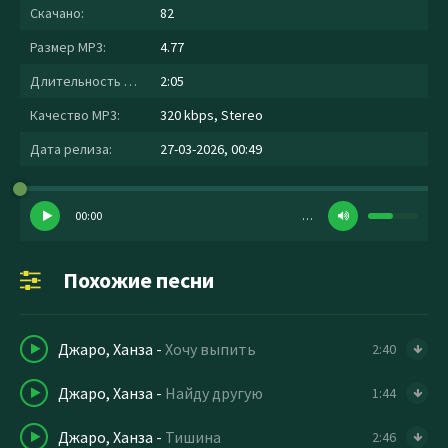
Скачано:
82
Размер MP3:
4.77
Длительность MP3:
2:05
Качество MP3:
320 kbps, Stereo
Дата релиза:
27-03-2026, 00:49
00:00
…
Похожие песни
Джаро, Ханза
-
Хочу выпить
2:40
Джаро, Ханза
-
Найду другую
1:44
Джаро, Ханза
-
Тишина
2:46