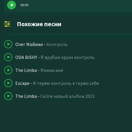
00:00
Похожие песни
Олег Майами
-
Контроль
ODA BISHY
-
Я врубаю круиз контроль
The Limba
-
Мамма мия
Escape
-
Я теряю контроль я теряю себя
The Limba
-
Celine новый альбом 2023