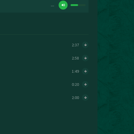
…
2:37
2:58
1:49
0:20
2:00