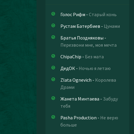
Голос Рифм
-
Старый конь
Рустам Батербиев
-
Цунами
Братья Поздняковы
-
Перезвони мне, моя мечта
ChipaChip
-
Без мата
ДедОК
-
Ночью я летаю
Zlata Ognevich
-
Королева
Драми
Жанета Минтаева
-
Забуду
тебя
Pasha Production
-
Не верю
больше