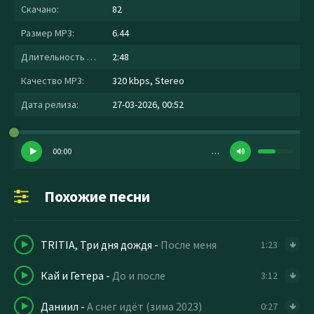
Скачано:
82
Размер MP3:
6.44
Длительность MP3:
2:48
Качество MP3:
320 kbps, Stereo
Дата релиза:
27-03-2026, 00:52
00:00
…
Похожие песни
TRITIA, Три дня дождя
-
После меня
1:23
Кай и Гетера
-
До и после
3:12
Даниил
-
А снег идёт (зима 2023)
0:27