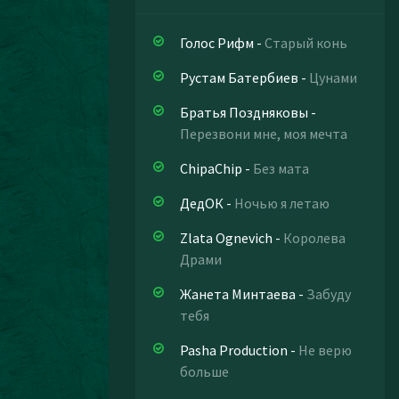
Голос Рифм
-
Старый конь
Рустам Батербиев
-
Цунами
Братья Поздняковы
-
Перезвони мне, моя мечта
ChipaChip
-
Без мата
ДедОК
-
Ночью я летаю
Zlata Ognevich
-
Королева
Драми
Жанета Минтаева
-
Забуду
тебя
Pasha Production
-
Не верю
больше