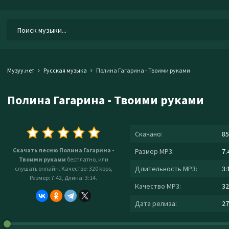
Музуу.нет
Русская музыка
Полина Гагарина - Твоими руками
Полина Гагарина - Твоими руками
Скачано:
85
Скачать песню Полина Гагарина -
Размер MP3:
7.
Твоими руками
бесплатно, или
Длительность MP3:
3:
слушать онлайн. Качество: 320 kbps,
Размер: 7.42, Длина: 3:14.
Качество MP3:
32
Дата релиза:
27