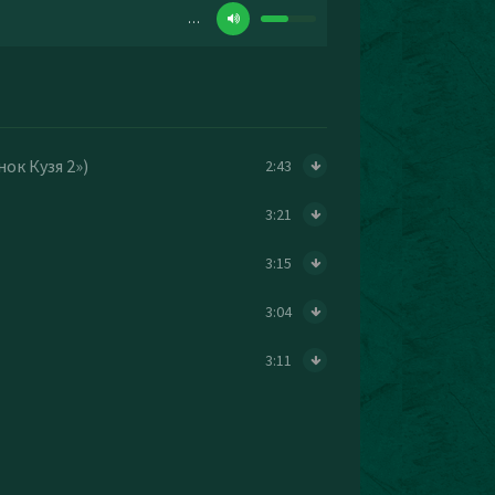
…
ок Кузя 2»)
2:43
3:21
3:15
3:04
3:11