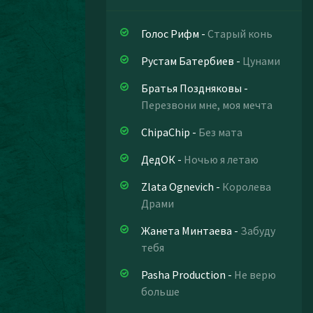
Голос Рифм
-
Старый конь
Рустам Батербиев
-
Цунами
Братья Поздняковы
-
Перезвони мне, моя мечта
ChipaChip
-
Без мата
ДедОК
-
Ночью я летаю
Zlata Ognevich
-
Королева
Драми
Жанета Минтаева
-
Забуду
тебя
Pasha Production
-
Не верю
больше