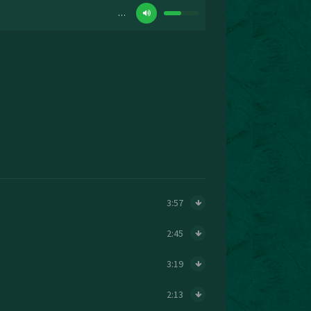
…
3:57
2:45
3:19
2:13