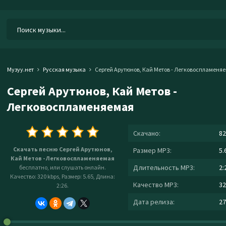
Музуу.нет
Русская музыка
Сергей Арутюнов, Кай Метов - Легковоспламеня
Сергей Арутюнов, Кай Метов -
Легковоспламеняемая
Скачано:
82
Скачать песню Сергей Арутюнов,
Размер MP3:
5.
Кай Метов - Легковоспламеняемая
Длительность MP3:
2:
бесплатно, или слушать онлайн.
Качество: 320 kbps, Размер: 5.65, Длина:
Качество MP3:
32
2:26.
Дата релиза:
27