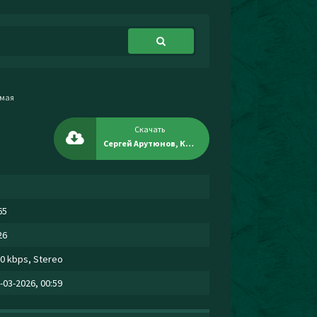
емая
Скачать
Сергей Арутюнов, Кай Метов - Легковоспламеняемая
65
26
0 kbps, Stereo
-03-2026, 00:59