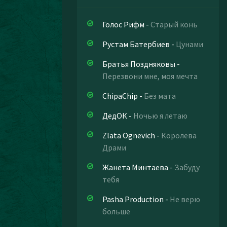
Голос Рифм
-
Старый конь
Рустам Батербиев
-
Цунами
Братья Поздняковы
-
Перезвони мне, моя мечта
ChipaChip
-
Без мата
ДедОК
-
Ночью я летаю
Zlata Ognevich
-
Королева
Драми
Жанета Минтаева
-
Забуду
тебя
Pasha Production
-
Не верю
больше