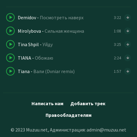
Demidov
-
Посмотреть наверх
3:22
Mirolybova
-
Сильная женщина
1:08
Tina Shpil
-
Уйду
3:25
TIANA
-
Обожаю
2:24
Tiana
-
Вали (Dvniar remix)
1:57
Написать нам
Добавить трек
Правообладателям
© 2023 Muzuu.net, Администрация:
admin@muzuu.net