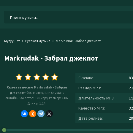
Музуу.нет
Русская музыка
Markrudak - Забрал джекпот
Markrudak - Забрал джекпот
Скачано:
83
Скачать песню Markrudak - Забрал
Размер MP3:
2.
джекпот
бесплатно, или слушать
Длительность MP3:
1:
онлайн. Качество: 320 kbps, Размер: 2.86,
Длина: 1:14.
Качество MP3:
32
Дата релиза:
28