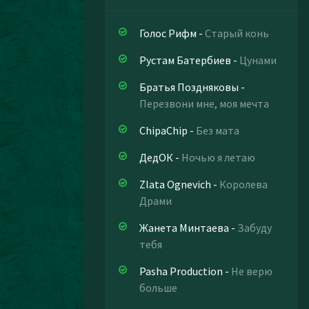
Голос Рифм
-
Старый конь
Рустам Батербиев
-
Цунами
Братья Поздняковы
-
Перезвони мне, моя мечта
ChipaChip
-
Без мата
ДедОК
-
Ночью я летаю
Zlata Ognevich
-
Королева
Драми
Жанета Минтаева
-
Забуду
тебя
Pasha Production
-
Не верю
больше