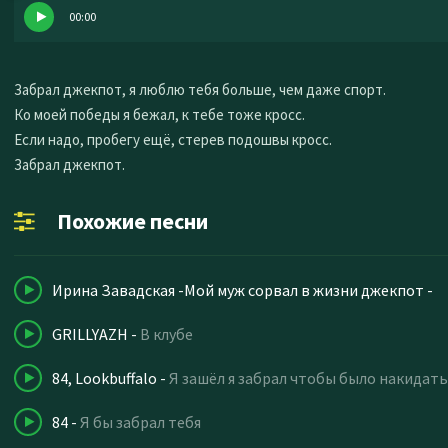
00:00
Забрал джекпот, я люблю тебя больше, чем даже спорт.
Ко моей победы я бежал, к тебе тоже кросс.
Если надо, пробегу ещё, стерев подошвы кросс.
Забрал джекпот.
Похожие песни
Ирина Завадская -Мой муж сорвал в жизни джекпот
-
GRILLYAZH
-
В клубе
84, Lookbuffalo
-
Я зашёл я забрал чтобы было накидать
84
-
Я бы забрал тебя