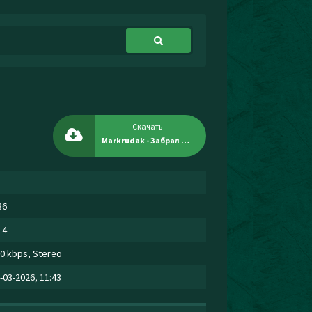
Скачать
Markrudak - Забрал джекпот
86
14
0 kbps, Stereo
-03-2026, 11:43