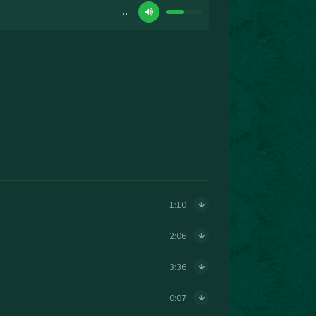
…
1:10
2:06
3:36
0:07