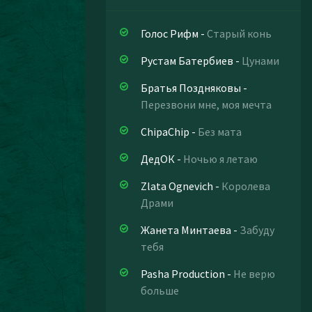
Голос Рифм
-
Старый конь
Рустам Батербиев
-
Цунами
Братья Поздняковы
-
Перезвони мне, моя мечта
ChipaChip
-
Без мата
ДедОК
-
Ночью я летаю
Zlata Ognevich
-
Королева
Драми
Жанета Минтаева
-
Забуду
тебя
Pasha Production
-
Не верю
больше