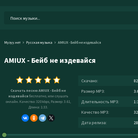
Музуу.нет
Русская музыка
AMIUX - Бейб не издевайся
AMIUX - Бейб не издевайся
Скачано:
82
Скачать песню AMIUX - Бейб не
Размер MP3:
3.
издевайся
бесплатно, или слушать
Длительность MP3:
1:
онлайн. Качество: 320 kbps, Размер: 3.61,
Длина: 1:33.
Качество MP3:
32
Дата релиза:
28