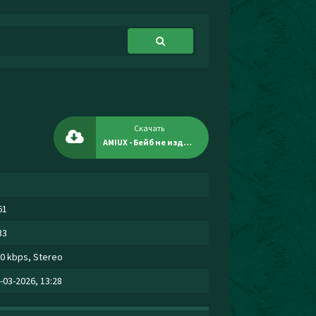
Скачать
AMIUX - Бейб не издевайся
61
33
0 kbps, Stereo
-03-2026, 13:28