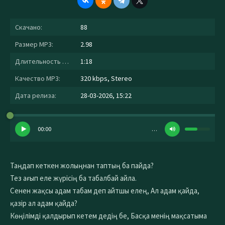
Скачано:
88
Размер MP3:
2.98
Длительность MP3:
1:18
Качество MP3:
320 kbps, Stereo
Дата релиза:
28-03-2026, 15:22
00:00
…
Таңдап кеткен жолыңнан таптың ба пайда?
Тез ағып еле жүрісің ба табалбай айла.
Сенен жақсы адам табам деп айтшы елең, Ал адам қайда,
қазір ал адам қайда?
Көңілімді қалдырып кетем дедің бе, Басқа менің мақсатыма