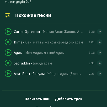
жетем дедің бе?
Похожие песни
Cагын Эргешов
-
Менин Апам Жакшы Адам
3:36
Dima
-
Сені қатты жақсы көреді бір адам
1:03
Адам
-
Моя мадам я твой Адам
3:16
Sadraddin
-
Басқа адам
2:33
Азиз Балтабекұлы
-
Жақын адам (Speed up version)
2:21
Написать нам
Добавить трек