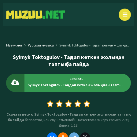
Музуу.нет
Русская музыка
Syimyk Toktogulov - Таңдап кеткен жолыңнан таптың ба пайда
Syimyk Toktogulov - Таңдап кеткен жолыңнан
таптың ба пайда
Скачать
Syimyk Toktogulov - Таңдап кеткен жолыңнан таптың ба пайда
Скачать песню Syimyk Toktogulov - Таңдап кеткен жолыңнан таптың
ба пайда
бесплатно, или слушать онлайн. Качество: 320 kbps, Размер: 2.98,
Длина: 1:18.