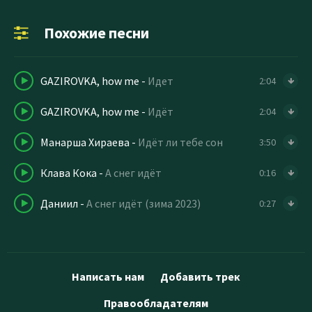
Похожие песни
GAZIROVKA, how me
-
Идет
2:04
GAZIROVKA, how me
-
Идёт
2:04
Манарша Хираева
-
Идёт ли тебе сон
3:50
Клава Кока
-
А снег идёт
0:16
Даниил
-
А снег идёт (зима 2023)
0:27
Написать нам
Добавить трек
Правообладателям