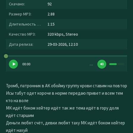
Скачано:
92
Размер MP3:
2.88
Длительность MP3:
1:15
Качество MP3:
320 kbps, Stereo
Дата релиза:
29-03-2026, 12:10
00:00
…
Тромб, патронник в АК обойму группу крови ставим на повтор
Исы табут одет короче в норме передаю привет и всем тем
кто на воле
МК идёт боком хейтер идёт так же тема идёт в гору доля
идёт старшим
Деньги любят счёт, девки любят таху МК идёт боком хейтер
идёт нахуй