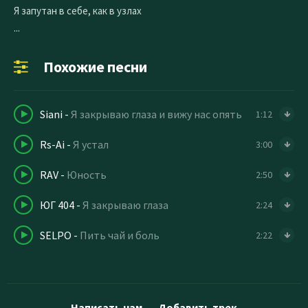
Я запутан в себе, как в узлах
...
Похожие песни
Siani
-
Я закрываю глаза и вижу нас опять
1:12
Rs-Ai
-
Я устал
3:00
RAV
-
Юность
2:50
ЮГ 404
-
Я закрываю глаза
2:24
SELPO
-
Пить чай и боль
2:22
Написать нам
Добавить трек